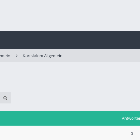
emein
Kartslalom Allgemein
Antworte
0