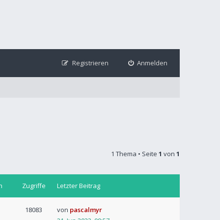
Registrieren
Anmelden
1 Thema • Seite
1
von
1
n
Zugriffe
Letzter Beitrag
18083
von
pascalmyr