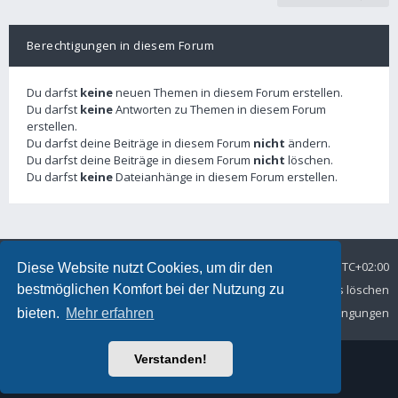
Berechtigungen in diesem Forum
Du darfst
keine
neuen Themen in diesem Forum erstellen.
Du darfst
keine
Antworten zu Themen in diesem Forum
erstellen.
Du darfst deine Beiträge in diesem Forum
nicht
ändern.
Du darfst deine Beiträge in diesem Forum
nicht
löschen.
Du darfst
keine
Dateianhänge in diesem Forum erstellen.
Foren-Übersicht
Alle Zeiten sind
UTC+02:00
Diese Website nutzt Cookies, um dir den
bestmöglichen Komfort bei der Nutzung zu
Datenschutz
Kontakt
Alle Cookies löschen
Nutzungsbedingungen
bieten.
Mehr erfahren
Verstanden!
© MSC Langelsheim e. V. im ADAC