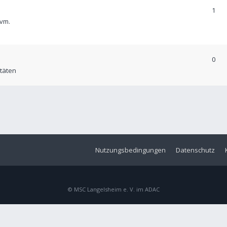
1
uvm.
0
itäten
Nutzungsbedingungen
Datenschutz
© MSC Langelsheim e. V. im ADAC