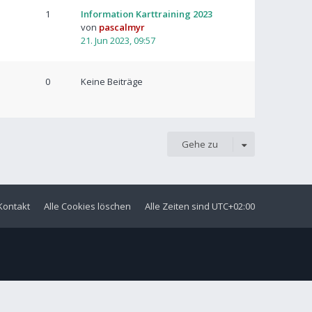
1
Information Karttraining 2023
von
pascalmyr
21. Jun 2023, 09:57
0
Keine Beiträge
Gehe zu
Kontakt
Alle Cookies löschen
Alle Zeiten sind
UTC+02:00