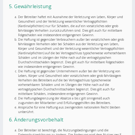
5. Gewährleistung
Der Betreiber haftet mit Ausnahme der Verletzung von Leben, Körper und
Gesundheit und der Verletzung wesentlicher Vertragspflichten
(Kardinalpflichten) nur für Schäden, die auf ein vorsätzliches oder grob
fahrlässiges Verhalten zurückzuführen sind. Dies gilt auch für mittelbare
Folgeschäden wie insbesondere entgangenen Gewinn.
Die Haftung ist gegenüber Verbrauchern außer bei vorsätzlichem oder grob
fahrlässigem Verhalten oder bei Schäden aus der Verletzung von Leben,
Körper und Gesundheit und der Verletzung wesentlicher Vertragspflichten
(Kardinalpflichten) auf die bei Vertragsschluss typischerweise vorhersehbaren
Schäden und im übrigen der Höhe nach auf die vertragstypischen
Durchschnittsschäden begrenzt. Dies gilt auch für mittelbare Folgeschäden
wie insbesondere entgangenen Gewinn.
Die Haftung ist gegenüber Unternehmern außer bei der Verletzung von
Leben, Körper und Gesundheit oder vorsätzlichem oder grob fahrlässigem
Verhalten des Betreibers auf die bei Vertragsschluss typischerweise
vorhersehbaren Schäden und im Übrigen der Höhe nach auf die
vertragstypischen Durchschnittsschäden begrenzt. Dies gilt auch für
mittelbare Schäden, insbesondere entgangenen Gewinn.
Die Haftungsbegrenzung der Absätze a bis c gilt sinngemäß auch
zugunsten der Mitarbeiter und Erfüllungsgehilfen des Betreibers.
Ansprüche für eine Haftung aus zwingendem nationalem Recht bleiben
unberührt.
6. Änderungsvorbehalt
Der Betreiber ist berechtigt, die Nutzungsbedingungen und die
Datenschutzerklärung zu ändern. Die Änderung wird dem Nutzer per E-