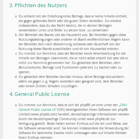
3. Pflichten des Nutzers
Du erklärst mit der Erstellung eines Beitrags, dass er keine Inhalte enthält,
die gegen geltendes Recht oder die guten Sitten verstoßen. Du erklärst
insbesondere, dass du das Recht besitzt, die in deinen Beiträgen
verwendeten Links und Bilder zu setzen bzw. zu verwenden.
Der Betreiber des Boards übt das Hausrecht aus. Bei Verstößen gegen diese
Nutzungsbedingungen oder anderer im Board veröffentlichten Regeln kann
der Betreiber dich nach Abmahnung zeitweise oder dauerhaft von der
Nutzung dieses Boards ausschließen und dir ein Hausverbot erteilen.
Du nimmst zur Kenntnis, dass der Betreiber keine Verantwortung für die
Inhalte von Beiträgen übernimmt, die er nicht selbst erstellt hat oder die er
nicht zur Kenntnis genommen hat. Du gestattest dem Betreiber, dein
Benutzerkonto, Beiträge und Funktionen jederzeit zu löschen oder zu
sperren.
Du gestattest dem Betreiber darüber hinaus, deine Beiträge abzuändern,
sofern sie gegen o. g. Regeln verstoßen oder geeignet sind, dem Betreiber
oder einem Dritten Schaden zuzufügen.
4. General Public License
Du nimmst zur Kenntnis, dass es sich bei phpBB um eine unter der „
GNU
General Public License v2
“ (GPL) bereitgestellten Foren-Software von phpBB
Limited (www.phpbb.com) handelt; deutschsprachige Informationen werden
durch die deutschsprachige Community unter www.phpbb.de zur
Verfügung gestellt. Beide haben keinen Einfluss auf die Art und Weise, wie
die Software verwendet wird. Sie können insbesondere die Verwendung der
Software für bestimmte Zwecke nicht untersagen oder auf Inhalte fremder
Foren Einfluss nehmen.