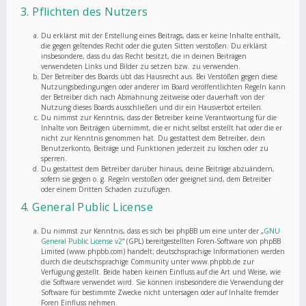
3. Pflichten des Nutzers
Du erklärst mit der Erstellung eines Beitrags, dass er keine Inhalte enthält,
die gegen geltendes Recht oder die guten Sitten verstoßen. Du erklärst
insbesondere, dass du das Recht besitzt, die in deinen Beiträgen
verwendeten Links und Bilder zu setzen bzw. zu verwenden.
Der Betreiber des Boards übt das Hausrecht aus. Bei Verstößen gegen diese
Nutzungsbedingungen oder anderer im Board veröffentlichten Regeln kann
der Betreiber dich nach Abmahnung zeitweise oder dauerhaft von der
Nutzung dieses Boards ausschließen und dir ein Hausverbot erteilen.
Du nimmst zur Kenntnis, dass der Betreiber keine Verantwortung für die
Inhalte von Beiträgen übernimmt, die er nicht selbst erstellt hat oder die er
nicht zur Kenntnis genommen hat. Du gestattest dem Betreiber, dein
Benutzerkonto, Beiträge und Funktionen jederzeit zu löschen oder zu
sperren.
Du gestattest dem Betreiber darüber hinaus, deine Beiträge abzuändern,
sofern sie gegen o. g. Regeln verstoßen oder geeignet sind, dem Betreiber
oder einem Dritten Schaden zuzufügen.
4. General Public License
Du nimmst zur Kenntnis, dass es sich bei phpBB um eine unter der „
GNU
General Public License v2
“ (GPL) bereitgestellten Foren-Software von phpBB
Limited (www.phpbb.com) handelt; deutschsprachige Informationen werden
durch die deutschsprachige Community unter www.phpbb.de zur
Verfügung gestellt. Beide haben keinen Einfluss auf die Art und Weise, wie
die Software verwendet wird. Sie können insbesondere die Verwendung der
Software für bestimmte Zwecke nicht untersagen oder auf Inhalte fremder
Foren Einfluss nehmen.