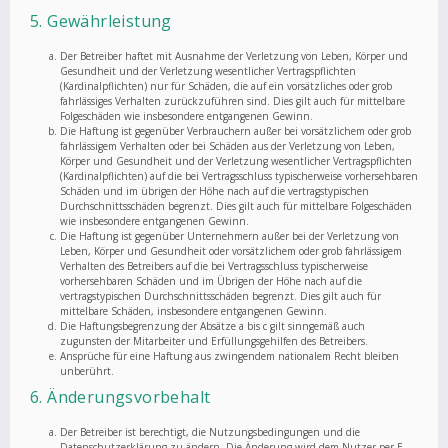
5. Gewährleistung
Der Betreiber haftet mit Ausnahme der Verletzung von Leben, Körper und
Gesundheit und der Verletzung wesentlicher Vertragspflichten
(Kardinalpflichten) nur für Schäden, die auf ein vorsätzliches oder grob
fahrlässiges Verhalten zurückzuführen sind. Dies gilt auch für mittelbare
Folgeschäden wie insbesondere entgangenen Gewinn.
Die Haftung ist gegenüber Verbrauchern außer bei vorsätzlichem oder grob
fahrlässigem Verhalten oder bei Schäden aus der Verletzung von Leben,
Körper und Gesundheit und der Verletzung wesentlicher Vertragspflichten
(Kardinalpflichten) auf die bei Vertragsschluss typischerweise vorhersehbaren
Schäden und im übrigen der Höhe nach auf die vertragstypischen
Durchschnittsschäden begrenzt. Dies gilt auch für mittelbare Folgeschäden
wie insbesondere entgangenen Gewinn.
Die Haftung ist gegenüber Unternehmern außer bei der Verletzung von
Leben, Körper und Gesundheit oder vorsätzlichem oder grob fahrlässigem
Verhalten des Betreibers auf die bei Vertragsschluss typischerweise
vorhersehbaren Schäden und im Übrigen der Höhe nach auf die
vertragstypischen Durchschnittsschäden begrenzt. Dies gilt auch für
mittelbare Schäden, insbesondere entgangenen Gewinn.
Die Haftungsbegrenzung der Absätze a bis c gilt sinngemäß auch
zugunsten der Mitarbeiter und Erfüllungsgehilfen des Betreibers.
Ansprüche für eine Haftung aus zwingendem nationalem Recht bleiben
unberührt.
6. Änderungsvorbehalt
Der Betreiber ist berechtigt, die Nutzungsbedingungen und die
Datenschutzerklärung zu ändern. Die Änderung wird dem Nutzer per E-