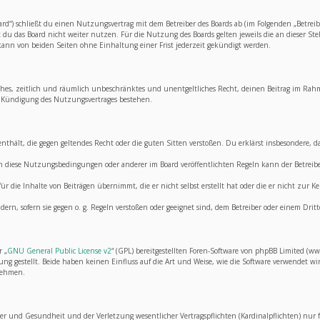
ard“) schließt du einen Nutzungsvertrag mit dem Betreiber des Boards ab (im Folgenden „Betrei
du das Board nicht weiter nutzen. Für die Nutzung des Boards gelten jeweils die an dieser Ste
ann von beiden Seiten ohne Einhaltung einer Frist jederzeit gekündigt werden.
nfaches, zeitlich und räumlich unbeschränktes und unentgeltliches Recht, deinen Beitrag im Ra
 Kündigung des Nutzungsvertrages bestehen.
e enthält, die gegen geltendes Recht oder die guten Sitten verstoßen. Du erklärst insbesondere,
egen diese Nutzungsbedingungen oder anderer im Board veröffentlichten Regeln kann der Betre
r die Inhalte von Beiträgen übernimmt, die er nicht selbst erstellt hat oder die er nicht zur
dern, sofern sie gegen o. g. Regeln verstoßen oder geeignet sind, dem Betreiber oder einem Dr
r „
GNU General Public License v2
“ (GPL) bereitgestellten Foren-Software von phpBB Limited (
 gestellt. Beide haben keinen Einfluss auf die Art und Weise, wie die Software verwendet wi
 nehmen.
 und Gesundheit und der Verletzung wesentlicher Vertragspflichten (Kardinalpflichten) nur für