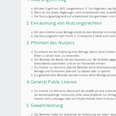
Mit dem Zugriff auf „MSC Langelsheim e. V.“ (im Folgenden „das Bo
Wenn du mit diesen Regelungen nicht einverstanden bist, so darfst 
Der Nutzungsvertrag wird auf unbestimmte Zeit geschlossen und k
2. Einräumung von Nutzungsrechten
Mit dem Erstellen eines Beitrags erteilst du dem Betreiber ein ei
Das Nutzungsrecht nach Punkt 2, Unterpunkt a bleibt auch nach
3. Pflichten des Nutzers
Du erklärst mit der Erstellung eines Beitrags, dass er keine Inhalt
Bilder zu setzen bzw. zu verwenden.
Der Betreiber des Boards übt das Hausrecht aus. Bei Verstößen g
dieses Boards ausschließen und dir ein Hausverbot erteilen.
Du nimmst zur Kenntnis, dass der Betreiber keine Verantwortung fü
Beiträge und Funktionen jederzeit zu löschen oder zu sperren.
Du gestattest dem Betreiber darüber hinaus, deine Beiträge abzuän
4. General Public License
Du nimmst zur Kenntnis, dass es sich bei phpBB um eine unter de
die deutschsprachige Community unter www.phpbb.de zur Verfügung
Zwecke nicht untersagen oder auf Inhalte fremder Foren Einfluss
5. Gewährleistung
Der Betreiber haftet mit Ausnahme der Verletzung von Leben, Körper