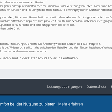
 wie insbesondere entgangenen Gewinn.
der grob fahrlässigem Verhalten oder bei Schäden aus der Verletzung von Leben, Körper und Ge
rhersehbaren Schäden und im übrigen der Höhe nach auf die vertragstypischen Durchschnittsschäd
on Leben, Körper und Gesundheit oder vorsätzlichem oder grob fahrlässigem Verhalten des Betr
Durchschnittsschäden begrenzt. Dies gilt auch für mittelbare Schäden, insbesondere entgang
gunsten der Mitarbeiter und Erfüllungsgehilfen des Betreibers.
eiben unberührt.
atenschutzerklärung zu ändern. Die Änderung wird dem Nutzer per E-Mail mitgeteilt.
alle des Widerspruchs erlischt das zwischen dem Betreiber und dem Nutzer bestehende Vertrags
 Nutzer den Änderungen zugestimmt hat.
 Daten sind in der Datenschutzerklärung enthalten.
Nutzungsbedingungen
Datenschutz
mfort bei der Nutzung zu bieten.
Mehr erfahren
© MSC Langelsheim e. V. im ADAC