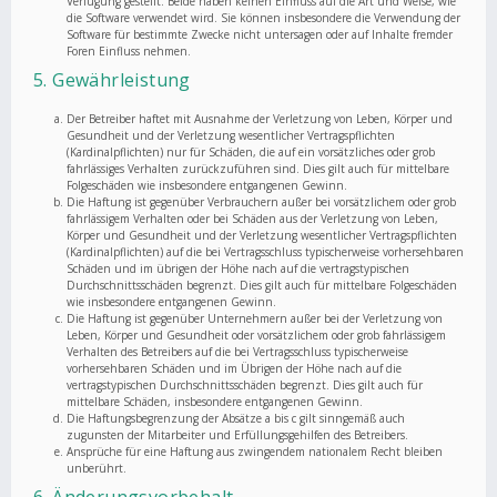
Verfügung gestellt. Beide haben keinen Einfluss auf die Art und Weise, wie
die Software verwendet wird. Sie können insbesondere die Verwendung der
Software für bestimmte Zwecke nicht untersagen oder auf Inhalte fremder
Foren Einfluss nehmen.
5. Gewährleistung
Der Betreiber haftet mit Ausnahme der Verletzung von Leben, Körper und
Gesundheit und der Verletzung wesentlicher Vertragspflichten
(Kardinalpflichten) nur für Schäden, die auf ein vorsätzliches oder grob
fahrlässiges Verhalten zurückzuführen sind. Dies gilt auch für mittelbare
Folgeschäden wie insbesondere entgangenen Gewinn.
Die Haftung ist gegenüber Verbrauchern außer bei vorsätzlichem oder grob
fahrlässigem Verhalten oder bei Schäden aus der Verletzung von Leben,
Körper und Gesundheit und der Verletzung wesentlicher Vertragspflichten
(Kardinalpflichten) auf die bei Vertragsschluss typischerweise vorhersehbaren
Schäden und im übrigen der Höhe nach auf die vertragstypischen
Durchschnittsschäden begrenzt. Dies gilt auch für mittelbare Folgeschäden
wie insbesondere entgangenen Gewinn.
Die Haftung ist gegenüber Unternehmern außer bei der Verletzung von
Leben, Körper und Gesundheit oder vorsätzlichem oder grob fahrlässigem
Verhalten des Betreibers auf die bei Vertragsschluss typischerweise
vorhersehbaren Schäden und im Übrigen der Höhe nach auf die
vertragstypischen Durchschnittsschäden begrenzt. Dies gilt auch für
mittelbare Schäden, insbesondere entgangenen Gewinn.
Die Haftungsbegrenzung der Absätze a bis c gilt sinngemäß auch
zugunsten der Mitarbeiter und Erfüllungsgehilfen des Betreibers.
Ansprüche für eine Haftung aus zwingendem nationalem Recht bleiben
unberührt.