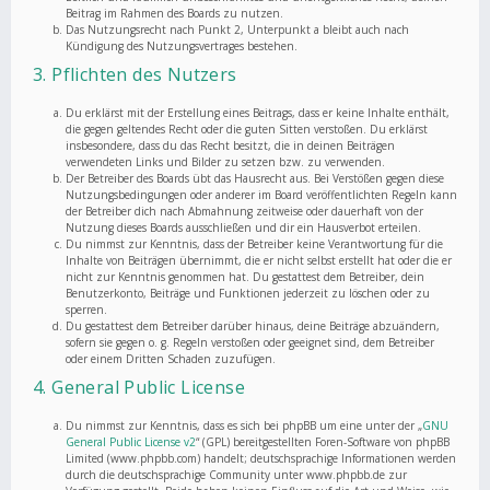
Beitrag im Rahmen des Boards zu nutzen.
Das Nutzungsrecht nach Punkt 2, Unterpunkt a bleibt auch nach
Kündigung des Nutzungsvertrages bestehen.
3. Pflichten des Nutzers
Du erklärst mit der Erstellung eines Beitrags, dass er keine Inhalte enthält,
die gegen geltendes Recht oder die guten Sitten verstoßen. Du erklärst
insbesondere, dass du das Recht besitzt, die in deinen Beiträgen
verwendeten Links und Bilder zu setzen bzw. zu verwenden.
Der Betreiber des Boards übt das Hausrecht aus. Bei Verstößen gegen diese
Nutzungsbedingungen oder anderer im Board veröffentlichten Regeln kann
der Betreiber dich nach Abmahnung zeitweise oder dauerhaft von der
Nutzung dieses Boards ausschließen und dir ein Hausverbot erteilen.
Du nimmst zur Kenntnis, dass der Betreiber keine Verantwortung für die
Inhalte von Beiträgen übernimmt, die er nicht selbst erstellt hat oder die er
nicht zur Kenntnis genommen hat. Du gestattest dem Betreiber, dein
Benutzerkonto, Beiträge und Funktionen jederzeit zu löschen oder zu
sperren.
Du gestattest dem Betreiber darüber hinaus, deine Beiträge abzuändern,
sofern sie gegen o. g. Regeln verstoßen oder geeignet sind, dem Betreiber
oder einem Dritten Schaden zuzufügen.
4. General Public License
Du nimmst zur Kenntnis, dass es sich bei phpBB um eine unter der „
GNU
General Public License v2
“ (GPL) bereitgestellten Foren-Software von phpBB
Limited (www.phpbb.com) handelt; deutschsprachige Informationen werden
durch die deutschsprachige Community unter www.phpbb.de zur