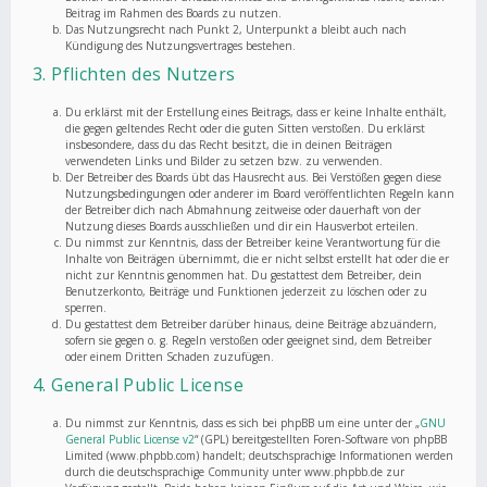
Beitrag im Rahmen des Boards zu nutzen.
Das Nutzungsrecht nach Punkt 2, Unterpunkt a bleibt auch nach
Kündigung des Nutzungsvertrages bestehen.
3. Pflichten des Nutzers
Du erklärst mit der Erstellung eines Beitrags, dass er keine Inhalte enthält,
die gegen geltendes Recht oder die guten Sitten verstoßen. Du erklärst
insbesondere, dass du das Recht besitzt, die in deinen Beiträgen
verwendeten Links und Bilder zu setzen bzw. zu verwenden.
Der Betreiber des Boards übt das Hausrecht aus. Bei Verstößen gegen diese
Nutzungsbedingungen oder anderer im Board veröffentlichten Regeln kann
der Betreiber dich nach Abmahnung zeitweise oder dauerhaft von der
Nutzung dieses Boards ausschließen und dir ein Hausverbot erteilen.
Du nimmst zur Kenntnis, dass der Betreiber keine Verantwortung für die
Inhalte von Beiträgen übernimmt, die er nicht selbst erstellt hat oder die er
nicht zur Kenntnis genommen hat. Du gestattest dem Betreiber, dein
Benutzerkonto, Beiträge und Funktionen jederzeit zu löschen oder zu
sperren.
Du gestattest dem Betreiber darüber hinaus, deine Beiträge abzuändern,
sofern sie gegen o. g. Regeln verstoßen oder geeignet sind, dem Betreiber
oder einem Dritten Schaden zuzufügen.
4. General Public License
Du nimmst zur Kenntnis, dass es sich bei phpBB um eine unter der „
GNU
General Public License v2
“ (GPL) bereitgestellten Foren-Software von phpBB
Limited (www.phpbb.com) handelt; deutschsprachige Informationen werden
durch die deutschsprachige Community unter www.phpbb.de zur