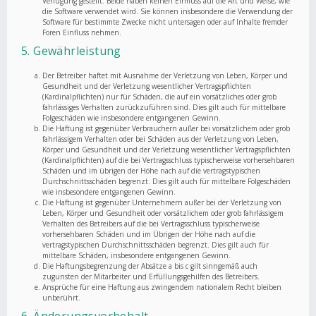
Verfügung gestellt. Beide haben keinen Einfluss auf die Art und Weise, wie
die Software verwendet wird. Sie können insbesondere die Verwendung der
Software für bestimmte Zwecke nicht untersagen oder auf Inhalte fremder
Foren Einfluss nehmen.
5. Gewährleistung
Der Betreiber haftet mit Ausnahme der Verletzung von Leben, Körper und
Gesundheit und der Verletzung wesentlicher Vertragspflichten
(Kardinalpflichten) nur für Schäden, die auf ein vorsätzliches oder grob
fahrlässiges Verhalten zurückzuführen sind. Dies gilt auch für mittelbare
Folgeschäden wie insbesondere entgangenen Gewinn.
Die Haftung ist gegenüber Verbrauchern außer bei vorsätzlichem oder grob
fahrlässigem Verhalten oder bei Schäden aus der Verletzung von Leben,
Körper und Gesundheit und der Verletzung wesentlicher Vertragspflichten
(Kardinalpflichten) auf die bei Vertragsschluss typischerweise vorhersehbaren
Schäden und im übrigen der Höhe nach auf die vertragstypischen
Durchschnittsschäden begrenzt. Dies gilt auch für mittelbare Folgeschäden
wie insbesondere entgangenen Gewinn.
Die Haftung ist gegenüber Unternehmern außer bei der Verletzung von
Leben, Körper und Gesundheit oder vorsätzlichem oder grob fahrlässigem
Verhalten des Betreibers auf die bei Vertragsschluss typischerweise
vorhersehbaren Schäden und im Übrigen der Höhe nach auf die
vertragstypischen Durchschnittsschäden begrenzt. Dies gilt auch für
mittelbare Schäden, insbesondere entgangenen Gewinn.
Die Haftungsbegrenzung der Absätze a bis c gilt sinngemäß auch
zugunsten der Mitarbeiter und Erfüllungsgehilfen des Betreibers.
Ansprüche für eine Haftung aus zwingendem nationalem Recht bleiben
unberührt.