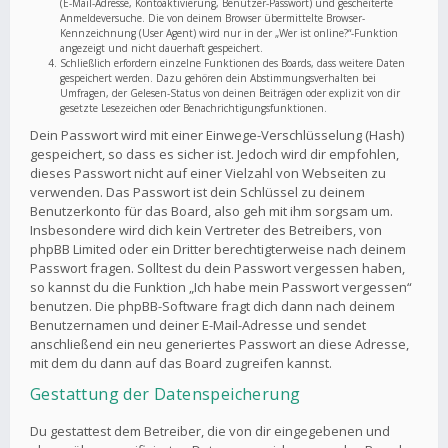
(E-Mail-Adresse, Kontoaktivierung, Benutzer-Passwort) und gescheiterte
Anmeldeversuche. Die von deinem Browser übermittelte Browser-
Kennzeichnung (User Agent) wird nur in der „Wer ist online?“-Funktion
angezeigt und nicht dauerhaft gespeichert.
Schließlich erfordern einzelne Funktionen des Boards, dass weitere Daten
gespeichert werden. Dazu gehören dein Abstimmungsverhalten bei
Umfragen, der Gelesen-Status von deinen Beiträgen oder explizit von dir
gesetzte Lesezeichen oder Benachrichtigungsfunktionen.
Dein Passwort wird mit einer Einwege-Verschlüsselung (Hash)
gespeichert, so dass es sicher ist. Jedoch wird dir empfohlen,
dieses Passwort nicht auf einer Vielzahl von Webseiten zu
verwenden. Das Passwort ist dein Schlüssel zu deinem
Benutzerkonto für das Board, also geh mit ihm sorgsam um.
Insbesondere wird dich kein Vertreter des Betreibers, von
phpBB Limited oder ein Dritter berechtigterweise nach deinem
Passwort fragen. Solltest du dein Passwort vergessen haben,
so kannst du die Funktion „Ich habe mein Passwort vergessen“
benutzen. Die phpBB-Software fragt dich dann nach deinem
Benutzernamen und deiner E-Mail-Adresse und sendet
anschließend ein neu generiertes Passwort an diese Adresse,
mit dem du dann auf das Board zugreifen kannst.
Gestattung der Datenspeicherung
Du gestattest dem Betreiber, die von dir eingegebenen und