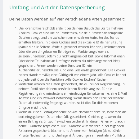
Umfang und Art der Datenspeicherung
Deine Daten werden auf vier verschiedene Arten gesammelt:
Die Forensoftware phpBB erstellt bei deinem Besuch des Boards mehrere
Cookies. Cookies sind kleine Textdateien, die dein Browser als temporäre
Dateien ablegt und die zwischen den einzelnen Aufrufen des Boards
erhalten bleiben. In diesen Cookies sind die aktuelle ID deiner Sitzung
(damit dir alle Seitenaufrufe zugeordnet werden können), Informationen
über die von dir gelesenen Beiträge (zur Markierung dieser als
gelesen/ungelesen; sofern du nicht angemeldet bist) sowie Informationen
über deine Teilnahme an Umfragen (sofern du nicht angemeldet bist)
gespeichert. Ferner werden deine Benutzer-ID, ein
Authentifizierungsschlüssel und eine Session-ID gespeichert. Die Cookies
haben standardmäßig eine Gültigkeit von einem Jahr. Alle Cookies kannst
du jederzeit über die Funktion „Alle Cookies löschen“ löschen.
Weiterhin werden die Daten gespeichert, die du bei der Registrierung, in
deinem Profil oder deinem persönlichem Bereich angibst. Für die
Registrierung sind mindestens ein eindeutiger Benutzername, eine E-Mail-
Adresse und ein Passwort notwendig. Wenn durch den Betreiber weitere
Daten als notwendig festgelegt wurden, so ist dies für dich vor deren
Eingabe ersichtlich.
Wenn du einen Beitrag oder eine private Nachricht erstellst, so werden die
dort eingegebenen Daten ebenfalls gespeichert. Gleiches gilt, wenn du
einen Beitrag als Entwurf zwischenspeicherst. In diesen Fällen wird auch
deine IP-Adresse gespeichert. Die IP-Adresse wird weiterhin bei folgenden
Aktionen gespeichert: Löschen und Ändern von Beiträgen (dazu zählen
Private Nachrichten und Umfragen), Änderungen an zentralen Profildaten