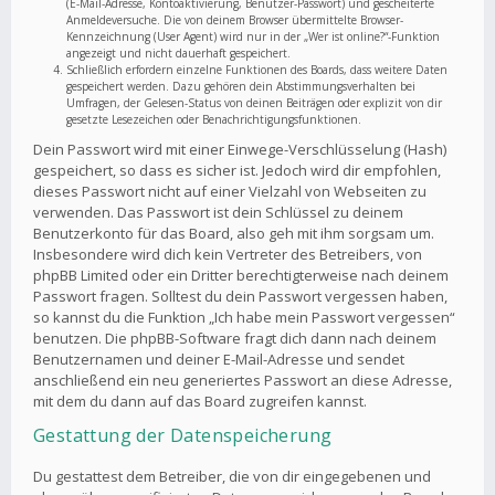
(E-Mail-Adresse, Kontoaktivierung, Benutzer-Passwort) und gescheiterte
Anmeldeversuche. Die von deinem Browser übermittelte Browser-
Kennzeichnung (User Agent) wird nur in der „Wer ist online?“-Funktion
angezeigt und nicht dauerhaft gespeichert.
Schließlich erfordern einzelne Funktionen des Boards, dass weitere Daten
gespeichert werden. Dazu gehören dein Abstimmungsverhalten bei
Umfragen, der Gelesen-Status von deinen Beiträgen oder explizit von dir
gesetzte Lesezeichen oder Benachrichtigungsfunktionen.
Dein Passwort wird mit einer Einwege-Verschlüsselung (Hash)
gespeichert, so dass es sicher ist. Jedoch wird dir empfohlen,
dieses Passwort nicht auf einer Vielzahl von Webseiten zu
verwenden. Das Passwort ist dein Schlüssel zu deinem
Benutzerkonto für das Board, also geh mit ihm sorgsam um.
Insbesondere wird dich kein Vertreter des Betreibers, von
phpBB Limited oder ein Dritter berechtigterweise nach deinem
Passwort fragen. Solltest du dein Passwort vergessen haben,
so kannst du die Funktion „Ich habe mein Passwort vergessen“
benutzen. Die phpBB-Software fragt dich dann nach deinem
Benutzernamen und deiner E-Mail-Adresse und sendet
anschließend ein neu generiertes Passwort an diese Adresse,
mit dem du dann auf das Board zugreifen kannst.
Gestattung der Datenspeicherung
Du gestattest dem Betreiber, die von dir eingegebenen und