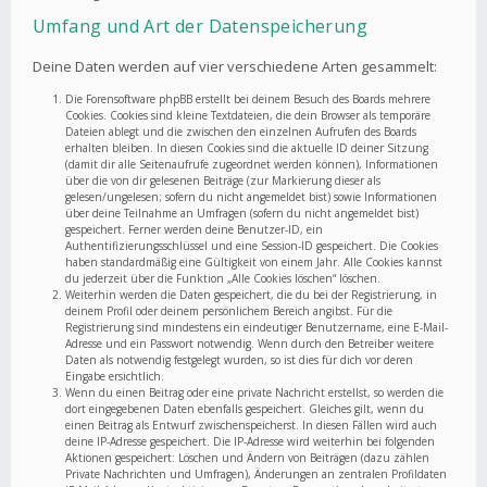
Umfang und Art der Datenspeicherung
Deine Daten werden auf vier verschiedene Arten gesammelt:
Die Forensoftware phpBB erstellt bei deinem Besuch des Boards mehrere
Cookies. Cookies sind kleine Textdateien, die dein Browser als temporäre
Dateien ablegt und die zwischen den einzelnen Aufrufen des Boards
erhalten bleiben. In diesen Cookies sind die aktuelle ID deiner Sitzung
(damit dir alle Seitenaufrufe zugeordnet werden können), Informationen
über die von dir gelesenen Beiträge (zur Markierung dieser als
gelesen/ungelesen; sofern du nicht angemeldet bist) sowie Informationen
über deine Teilnahme an Umfragen (sofern du nicht angemeldet bist)
gespeichert. Ferner werden deine Benutzer-ID, ein
Authentifizierungsschlüssel und eine Session-ID gespeichert. Die Cookies
haben standardmäßig eine Gültigkeit von einem Jahr. Alle Cookies kannst
du jederzeit über die Funktion „Alle Cookies löschen“ löschen.
Weiterhin werden die Daten gespeichert, die du bei der Registrierung, in
deinem Profil oder deinem persönlichem Bereich angibst. Für die
Registrierung sind mindestens ein eindeutiger Benutzername, eine E-Mail-
Adresse und ein Passwort notwendig. Wenn durch den Betreiber weitere
Daten als notwendig festgelegt wurden, so ist dies für dich vor deren
Eingabe ersichtlich.
Wenn du einen Beitrag oder eine private Nachricht erstellst, so werden die
dort eingegebenen Daten ebenfalls gespeichert. Gleiches gilt, wenn du
einen Beitrag als Entwurf zwischenspeicherst. In diesen Fällen wird auch
deine IP-Adresse gespeichert. Die IP-Adresse wird weiterhin bei folgenden
Aktionen gespeichert: Löschen und Ändern von Beiträgen (dazu zählen
Private Nachrichten und Umfragen), Änderungen an zentralen Profildaten