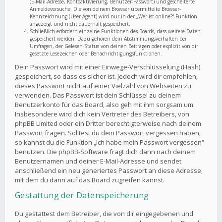
(E-Mail-Adresse, Kontoaktivierung, Benutzer-Passwort) und gescheiterte
Anmeldeversuche. Die von deinem Browser übermittelte Browser-
Kennzeichnung (User Agent) wird nur in der „Wer ist online?“-Funktion
angezeigt und nicht dauerhaft gespeichert.
Schließlich erfordern einzelne Funktionen des Boards, dass weitere Daten
gespeichert werden. Dazu gehören dein Abstimmungsverhalten bei
Umfragen, der Gelesen-Status von deinen Beiträgen oder explizit von dir
gesetzte Lesezeichen oder Benachrichtigungsfunktionen.
Dein Passwort wird mit einer Einwege-Verschlüsselung (Hash)
gespeichert, so dass es sicher ist. Jedoch wird dir empfohlen,
dieses Passwort nicht auf einer Vielzahl von Webseiten zu
verwenden. Das Passwort ist dein Schlüssel zu deinem
Benutzerkonto für das Board, also geh mit ihm sorgsam um.
Insbesondere wird dich kein Vertreter des Betreibers, von
phpBB Limited oder ein Dritter berechtigterweise nach deinem
Passwort fragen. Solltest du dein Passwort vergessen haben,
so kannst du die Funktion „Ich habe mein Passwort vergessen“
benutzen. Die phpBB-Software fragt dich dann nach deinem
Benutzernamen und deiner E-Mail-Adresse und sendet
anschließend ein neu generiertes Passwort an diese Adresse,
mit dem du dann auf das Board zugreifen kannst.
Gestattung der Datenspeicherung
Du gestattest dem Betreiber, die von dir eingegebenen und