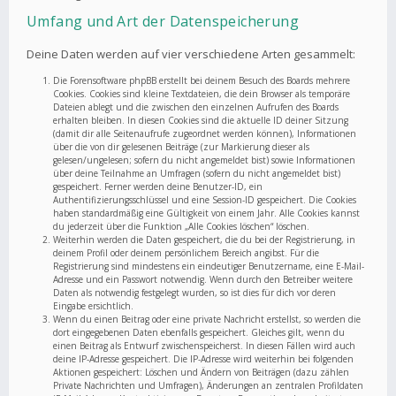
Umfang und Art der Datenspeicherung
Deine Daten werden auf vier verschiedene Arten gesammelt:
Die Forensoftware phpBB erstellt bei deinem Besuch des Boards mehrere
Cookies. Cookies sind kleine Textdateien, die dein Browser als temporäre
Dateien ablegt und die zwischen den einzelnen Aufrufen des Boards
erhalten bleiben. In diesen Cookies sind die aktuelle ID deiner Sitzung
(damit dir alle Seitenaufrufe zugeordnet werden können), Informationen
über die von dir gelesenen Beiträge (zur Markierung dieser als
gelesen/ungelesen; sofern du nicht angemeldet bist) sowie Informationen
über deine Teilnahme an Umfragen (sofern du nicht angemeldet bist)
gespeichert. Ferner werden deine Benutzer-ID, ein
Authentifizierungsschlüssel und eine Session-ID gespeichert. Die Cookies
haben standardmäßig eine Gültigkeit von einem Jahr. Alle Cookies kannst
du jederzeit über die Funktion „Alle Cookies löschen“ löschen.
Weiterhin werden die Daten gespeichert, die du bei der Registrierung, in
deinem Profil oder deinem persönlichem Bereich angibst. Für die
Registrierung sind mindestens ein eindeutiger Benutzername, eine E-Mail-
Adresse und ein Passwort notwendig. Wenn durch den Betreiber weitere
Daten als notwendig festgelegt wurden, so ist dies für dich vor deren
Eingabe ersichtlich.
Wenn du einen Beitrag oder eine private Nachricht erstellst, so werden die
dort eingegebenen Daten ebenfalls gespeichert. Gleiches gilt, wenn du
einen Beitrag als Entwurf zwischenspeicherst. In diesen Fällen wird auch
deine IP-Adresse gespeichert. Die IP-Adresse wird weiterhin bei folgenden
Aktionen gespeichert: Löschen und Ändern von Beiträgen (dazu zählen
Private Nachrichten und Umfragen), Änderungen an zentralen Profildaten