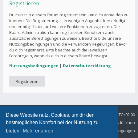
Registrieren
Du musst in diesem Forum registriert sein, um dich anmelden zu
können. Die Registrierung ist in wenigen Augenblicken erledigt
und ermöglicht dir, auf weitere Funktionen zuzugreifen. Die
Board-Administration kann registrierten Benutzern auch
zusätzliche Berechtigungen zuweisen. Beachte bitte unsere
Nutzungsbedingungen und die verwandten Regelungen, bevor
du dich registrierst. Bitte beachte auch die jeweiligen
Forenregeln, wenn du dich in diesem Board bewegst.
Nutzungsbedingungen
|
Datenschutzerklärung
Registrieren
Foren-Übersicht
Alle Zeiten sind
UTC+02:00
Diese Website nutzt Cookies, um dir den
Datenschutz
Kontakt
Alle Cookies löschen
bestmöglichen Komfort bei der Nutzung zu
Nutzungsbedingungen
bieten.
Mehr erfahren