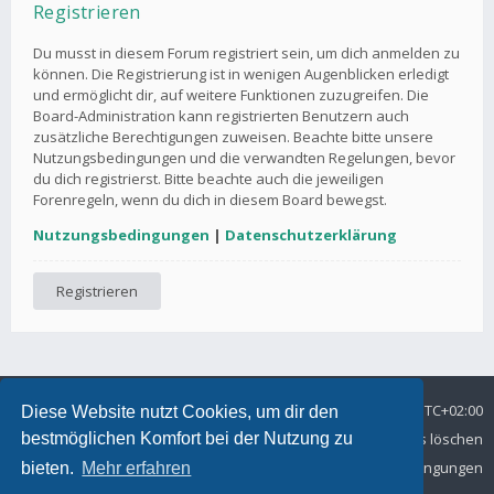
Registrieren
Du musst in diesem Forum registriert sein, um dich anmelden zu
können. Die Registrierung ist in wenigen Augenblicken erledigt
und ermöglicht dir, auf weitere Funktionen zuzugreifen. Die
Board-Administration kann registrierten Benutzern auch
zusätzliche Berechtigungen zuweisen. Beachte bitte unsere
Nutzungsbedingungen und die verwandten Regelungen, bevor
du dich registrierst. Bitte beachte auch die jeweiligen
Forenregeln, wenn du dich in diesem Board bewegst.
Nutzungsbedingungen
|
Datenschutzerklärung
Registrieren
Foren-Übersicht
Alle Zeiten sind
UTC+02:00
Diese Website nutzt Cookies, um dir den
Datenschutz
Kontakt
Alle Cookies löschen
bestmöglichen Komfort bei der Nutzung zu
Nutzungsbedingungen
bieten.
Mehr erfahren