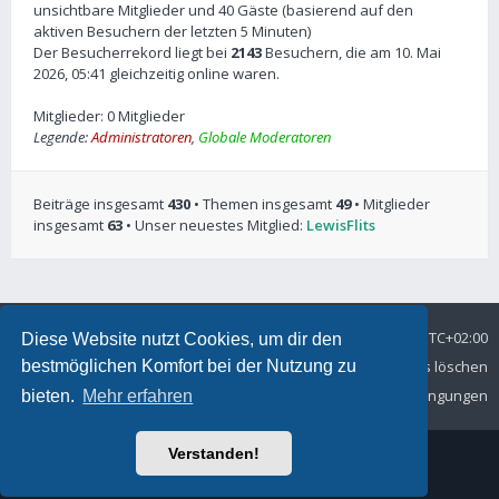
unsichtbare Mitglieder und 40 Gäste (basierend auf den
aktiven Besuchern der letzten 5 Minuten)
Der Besucherrekord liegt bei
2143
Besuchern, die am 10. Mai
2026, 05:41 gleichzeitig online waren.
Mitglieder: 0 Mitglieder
Legende:
Administratoren
,
Globale Moderatoren
Beiträge insgesamt
430
• Themen insgesamt
49
• Mitglieder
insgesamt
63
• Unser neuestes Mitglied:
LewisFlits
Foren-Übersicht
Alle Zeiten sind
UTC+02:00
Diese Website nutzt Cookies, um dir den
bestmöglichen Komfort bei der Nutzung zu
Datenschutz
Kontakt
Alle Cookies löschen
Nutzungsbedingungen
bieten.
Mehr erfahren
Verstanden!
© MSC Langelsheim e. V. im ADAC