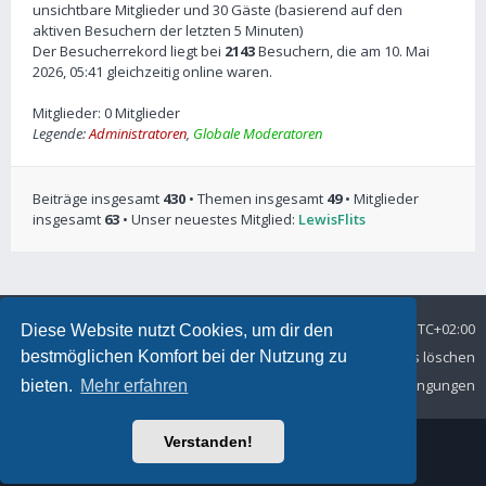
unsichtbare Mitglieder und 30 Gäste (basierend auf den
aktiven Besuchern der letzten 5 Minuten)
Der Besucherrekord liegt bei
2143
Besuchern, die am 10. Mai
2026, 05:41 gleichzeitig online waren.
Mitglieder: 0 Mitglieder
Legende:
Administratoren
,
Globale Moderatoren
Beiträge insgesamt
430
• Themen insgesamt
49
• Mitglieder
insgesamt
63
• Unser neuestes Mitglied:
LewisFlits
Foren-Übersicht
Alle Zeiten sind
UTC+02:00
Diese Website nutzt Cookies, um dir den
bestmöglichen Komfort bei der Nutzung zu
Datenschutz
Kontakt
Alle Cookies löschen
Nutzungsbedingungen
bieten.
Mehr erfahren
Verstanden!
© MSC Langelsheim e. V. im ADAC