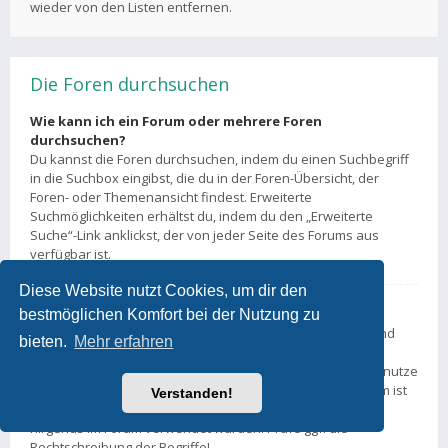
wieder von den Listen entfernen.
Die Foren durchsuchen
Wie kann ich ein Forum oder mehrere Foren
durchsuchen?
Du kannst die Foren durchsuchen, indem du einen Suchbegriff
in die Suchbox eingibst, die du in der Foren-Übersicht, der
Foren- oder Themenansicht findest. Erweiterte
Suchmöglichkeiten erhältst du, indem du den „Erweiterte
Suche“-Link anklickst, der von jeder Seite des Forums aus
verfügbar ist.
Diese Website nutzt Cookies, um dir den
Weshalb erhalte ich bei der Suche keine Ergebnisse?
bestmöglichen Komfort bei der Nutzung zu
Deine Suche war möglicherweise zu allgemein gehalten und
bieten.
Mehr erfahren
enthielt zu viele gängige Wörter, welche von phpBB nicht
indiziert werden. Stelle eine spezifischere Anfrage und benutze
die Optionen, die dir die erweiterte Suche bietet. Außerdem ist
Verstanden!
es natürlich auch möglich, dass dein(e) Suchbegriff(e) hier
nirgends im Forum verwendet wurden. Prüfe ggf. die
Rechtschreibung der Begriffe!