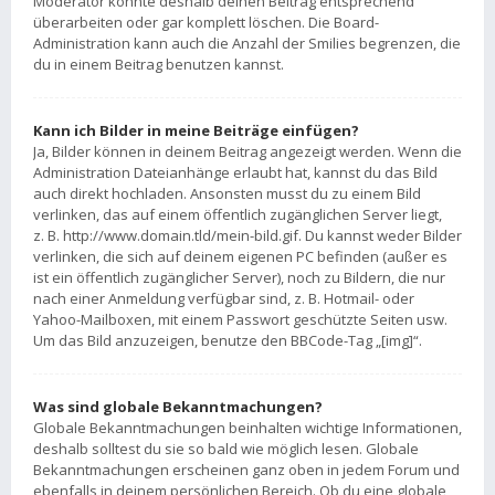
Moderator könnte deshalb deinen Beitrag entsprechend
überarbeiten oder gar komplett löschen. Die Board-
Administration kann auch die Anzahl der Smilies begrenzen, die
du in einem Beitrag benutzen kannst.
Kann ich Bilder in meine Beiträge einfügen?
Ja, Bilder können in deinem Beitrag angezeigt werden. Wenn die
Administration Dateianhänge erlaubt hat, kannst du das Bild
auch direkt hochladen. Ansonsten musst du zu einem Bild
verlinken, das auf einem öffentlich zugänglichen Server liegt,
z. B. http://www.domain.tld/mein-bild.gif. Du kannst weder Bilder
verlinken, die sich auf deinem eigenen PC befinden (außer es
ist ein öffentlich zugänglicher Server), noch zu Bildern, die nur
nach einer Anmeldung verfügbar sind, z. B. Hotmail- oder
Yahoo-Mailboxen, mit einem Passwort geschützte Seiten usw.
Um das Bild anzuzeigen, benutze den BBCode-Tag „[img]“.
Was sind globale Bekanntmachungen?
Globale Bekanntmachungen beinhalten wichtige Informationen,
deshalb solltest du sie so bald wie möglich lesen. Globale
Bekanntmachungen erscheinen ganz oben in jedem Forum und
ebenfalls in deinem persönlichen Bereich. Ob du eine globale