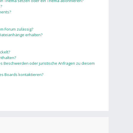
 ein Thema setzen oder ein Thema abonnieren?
n?
ments?
em Forum zulässig?
 Dateianhänge erhalten?
ckelt?
nthalten?
 es Beschwerden oder juristische Anfragen zu diesem
des Boards kontaktieren?