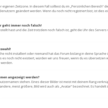
 eigenen Zeitzone. In diesem Fall solltest du im „Persönlichen Bereich“ die
enutzern geändert werden. Wenn du noch nicht registriert bist, ist dies ein
hr geht immer noch falsch!
estellt hast und die Zeit trotzdem noch falsch ist, geht die Uhr des Servers
uswahl!
e nicht installiert oder niemand hat das Forum bislang in deine Sprache ü
alls es noch nicht existiert, würden wir uns freuen, wenn du es übersetze
 werden.
namen angezeigt werden?
utzernamen stehen. Eines dieser Bilder ist meist mit deinem Rang verknüp
dere, meist größere, Bild wird auch als „Avatar“ bezeichnet. Es handelt si