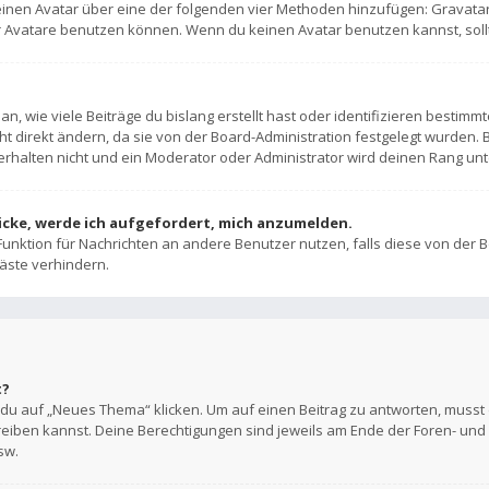
 einen Avatar über eine der folgenden vier Methoden hinzufügen: Gravata
 Avatare benutzen können. Wenn du keinen Avatar benutzen kannst, sollte
, wie viele Beiträge du bislang erstellt hast oder identifizieren bestim
 direkt ändern, da sie von der Board-Administration festgelegt wurden. B
rhalten nicht und ein Moderator oder Administrator wird deinen Rang un
licke, werde ich aufgefordert, mich anzumelden.
-Funktion für Nachrichten an andere Benutzer nutzen, falls diese von der 
äste verhindern.
t?
u auf „Neues Thema“ klicken. Um auf einen Beitrag zu antworten, musst du
hreiben kannst. Deine Berechtigungen sind jeweils am Ende der Foren- und d
sw.