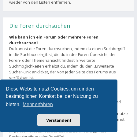
wieder von den Listen entfernen.
Die Foren durchsuchen
Wie kann ich ein Forum oder mehrere Foren
durchsuchen?
Du kannst die Foren durchsuchen, indem du einen Suchbegriff
in die Suchbox eingibst, die du in der Foren-Übersicht, der
Foren- oder Themenansicht findest. Erweiterte
Suchmöglichkeiten erhältst du, indem du den „Erweiterte
Suche“-Link anklickst, der von jeder Seite des Forums aus
verfügbar ist.
Diese Website nutzt Cookies, um dir den
Weshalb erhalte ich bei der Suche keine Ergebnisse?
bestmöglichen Komfort bei der Nutzung zu
Deine Suche war möglicherweise zu allgemein gehalten und
bieten.
Mehr erfahren
enthielt zu viele gängige Wörter, welche von phpBB nicht
indiziert werden. Stelle eine spezifischere Anfrage und benutze
die Optionen, die dir die erweiterte Suche bietet. Außerdem ist
Verstanden!
es natürlich auch möglich, dass dein(e) Suchbegriff(e) hier
nirgends im Forum verwendet wurden. Prüfe ggf. die
Rechtschreibung der Begriffe!