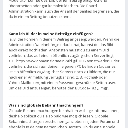
Moderator könnte deshalb deinen Beitrag entsprechend
überarbeiten oder gar komplett löschen. Die Board-
Administration kann auch die Anzahl der Smilies begrenzen, die
du in einem Beitrag benutzen kannst.
Kann ich Bilder in meine Beiträge einfügen?
Ja, Bilder können in deinem Beitrag angezeigt werden. Wenn die
Administration Dateianhänge erlaubt hat, kannst du das Bild
auch direkt hochladen. Ansonsten musst du zu einem Bild
verlinken, das auf einem öffentlich zugänglichen Server liegt,
z. B. http://www.domain.tld/mein-bild.gif. Du kannst weder Bilder
verlinken, die sich auf deinem eigenen PC befinden (außer es
ist ein öffentlich zugänglicher Server), noch zu Bildern, die nur
nach einer Anmeldung verfügbar sind, z. B. Hotmail- oder
Yahoo-Mailboxen, mit einem Passwort geschützte Seiten usw.
Um das Bild anzuzeigen, benutze den BBCode-Tag „[img]“.
Was sind globale Bekanntmachungen?
Globale Bekanntmachungen beinhalten wichtige Informationen,
deshalb solltest du sie so bald wie möglich lesen. Globale
Bekanntmachungen erscheinen ganz oben in jedem Forum und
ebenfalls in deinem persönlichen Bereich. Ob du eine globale